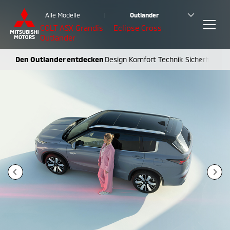
Alle Modelle
|
Outlander
COLT
ASX
Grandis
Eclipse Cross
Outlander
Den Outlander entdecken
Design
Komfort
Technik
Sicherheit
In