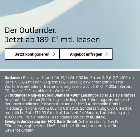
lander.
b 189 €
mtl. leasen
3
Der Ou
nfigurieren
Angebot anfragen
Für all
gieverbrauch 16-19,1 kWh/100 km Strom & 2,6-2,7 l/100 km
Outlander
Ener
ission 60 g/km; CO
-Klasse B; gewichtet kombinierte
2
Benzin; CO
-Em
ladener Batterie: Energieverbrauch 6,8-7,1 l/100km Benzin;
2
Werte. Bei ent
; kombinierte Werte.**
CO
-Klasse E-F
lug-in Hybrid Diamant 4WD°
Leasingbeispiel (Beispielhaftes
2
 Juni 2026): zugrunde liegender Fahrzeugpreis entspricht
lichen Preisempfehlung der MMD Automobile GmbH,
öhe von 42.008,40 € (netto), Sonderzahlung 0,00 € (netto),
 139,00 € (netto), Laufzeit 24 Monate, Laufleistung p. a.
ibleibendes Leasingangebot der
MKG Bank,
ssung der MCE Bank GmbH
, Schieferstein 9, 65439
l. gesetzl. MwSt. und Überführungskosten. Nur für
n.