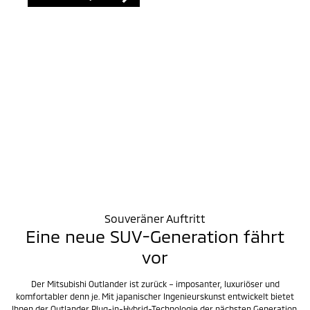
Souveräner Auftritt
Eine neue SUV-Generation fährt
vor
Der Mitsubishi Outlander ist zurück – imposanter, luxuriöser und
komfortabler denn je. Mit japanischer Ingenieurskunst entwickelt bietet
Ihnen der Outlander Plug-in-Hybrid-Technologie der nächsten Generation,