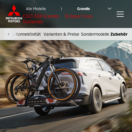
Alle Modelle
|
Grandis
COLT
ASX
Grandis
Eclipse Cross
Outlander
nment & Konnektivität
Varianten & Preise
Sondermodelle
Zubehör