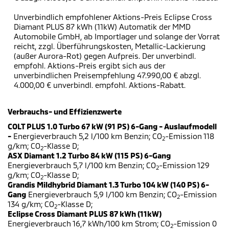
Unverbindlich empfohlener Aktions-Preis Eclipse Cross
Diamant PLUS 87 kWh (11kW) Automatik der MMD
Automobile GmbH, ab Importlager und solange der Vorrat
reicht, zzgl. Überführungskosten, Metallic-Lackierung
(außer Aurora-Rot) gegen Aufpreis. Der unverbindl.
empfohl. Aktions-Preis ergibt sich aus der
unverbindlichen Preisempfehlung 47.990,00 € abzgl.
4.000,00 € unverbindl. empfohl. Aktions-Rabatt.
Verbrauchs- und Effizienzwerte
COLT PLUS 1.0 Turbo 67 kW (91 PS) 6-Gang - Auslaufmodell
-
Energieverbrauch 5,2 l/100 km Benzin; CO
-Emission 118
2
g/km; CO
-Klasse D;
2
ASX Diamant 1.2 Turbo 84 kW (115 PS) 6-Gang
Energieverbrauch 5,7 l/100 km Benzin; CO
-Emission 129
2
g/km; CO
-Klasse D;
2
Grandis Mildhybrid Diamant 1.3 Turbo 104 kW (140 PS) 6-
Gang
Energieverbrauch 5,9 l/100 km Benzin; CO
-Emission
2
134 g/km; CO
-Klasse D;
2
Eclipse Cross Diamant PLUS 87 kWh (11kW)
Energieverbrauch 16,7 kWh/100 km Strom; CO
-Emission 0
2