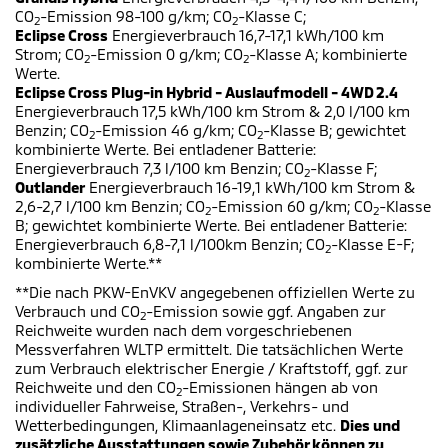
CO
-Emission 98-100 g/km; CO
-Klasse C;
2
2
Eclipse Cross
Energieverbrauch 16,7-17,1 kWh/100 km
Strom; CO
-Emission 0 g/km; CO
-Klasse A; kombinierte
2
2
Werte.
Eclipse Cross Plug-in Hybrid - Auslaufmodell - 4WD 2.4
Energieverbrauch 17,5 kWh/100 km Strom & 2,0 l/100 km
Benzin; CO
-Emission 46 g/km; CO
-Klasse B; gewichtet
2
2
kombinierte Werte. Bei entladener Batterie:
Energieverbrauch 7,3 l/100 km Benzin; CO
-Klasse F;
2
Outlander
Energieverbrauch 16-19,1 kWh/100 km Strom &
2,6-2,7 l/100 km Benzin; CO
-Emission 60 g/km; CO
-Klasse
2
2
B; gewichtet kombinierte Werte. Bei entladener Batterie:
Energieverbrauch 6,8-7,1 l/100km Benzin; CO
-Klasse E-F;
2
kombinierte Werte.**
**Die nach PKW-EnVKV angegebenen offiziellen Werte zu
Verbrauch und CO
-Emission sowie ggf. Angaben zur
2
Reichweite wurden nach dem vorgeschriebenen
Messverfahren WLTP ermittelt. Die tatsächlichen Werte
zum Verbrauch elektrischer Energie / Kraftstoff, ggf. zur
Reichweite und den CO
-Emissionen hängen ab von
2
individueller Fahrweise, Straßen-, Verkehrs- und
Wetterbedingungen, Klimaanlageneinsatz etc.
Dies und
zusätzliche Ausstattungen sowie Zubehör können zu