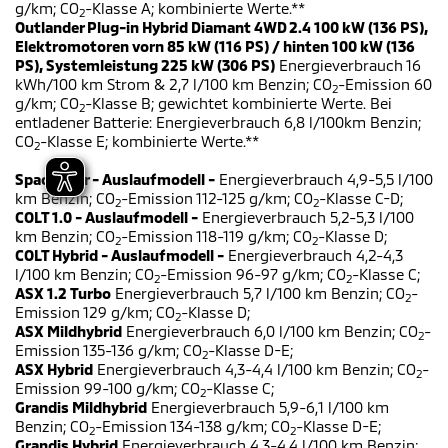
g/km; CO
-Klasse A; kombinierte Werte.**
2
Outlander Plug-in Hybrid Diamant 4WD 2.4 100 kW (136 PS),
Elektromotoren vorn 85 kW (116 PS) / hinten 100 kW (136
PS), Systemleistung 225 kW (306 PS)
Energieverbrauch 16
kWh/100 km Strom & 2,7 l/100 km Benzin; CO
-Emission 60
2
g/km; CO
-Klasse B; gewichtet kombinierte Werte. Bei
2
entladener Batterie: Energieverbrauch 6,8 l/100km Benzin;
CO
-Klasse E; kombinierte Werte.**
2
Space Star - Auslaufmodell -
Energieverbrauch 4,9-5,5 l/100
km Benzin; CO
-Emission 112-125 g/km; CO
-Klasse C-D;
2
2
COLT 1.0 - Auslaufmodell -
Energieverbrauch 5,2-5,3 l/100
km Benzin; CO
-Emission 118-119 g/km; CO
-Klasse D;
2
2
COLT Hybrid - Auslaufmodell -
Energieverbrauch 4,2-4,3
l/100 km Benzin; CO
-Emission 96-97 g/km; CO
-Klasse C;
2
2
ASX 1.2 Turbo
Energieverbrauch 5,7 l/100 km Benzin; CO
-
2
Emission 129 g/km; CO
-Klasse D;
2
ASX Mildhybrid
Energieverbrauch 6,0 l/100 km Benzin; CO
-
2
Emission 135-136 g/km; CO
-Klasse D-E;
2
ASX Hybrid
Energieverbrauch 4,3-4,4 l/100 km Benzin; CO
-
2
Emission 99-100 g/km; CO
-Klasse C;
2
Grandis Mildhybrid
Energieverbrauch 5,9-6,1 l/100 km
Benzin; CO
-Emission 134-138 g/km; CO
-Klasse D-E;
2
2
Grandis Hybrid
Energieverbrauch 4,3-4,4 l/100 km Benzin;