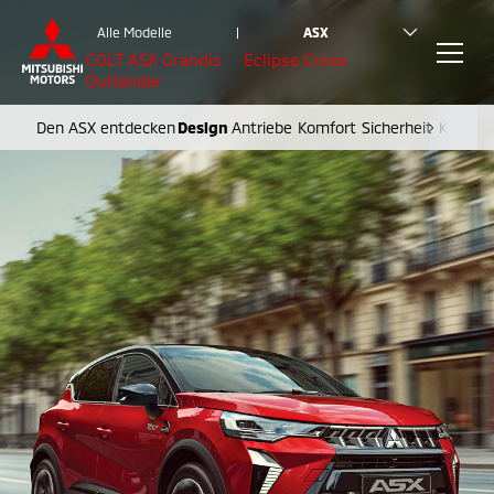
Alle Modelle
|
ASX
COLT
ASX
Grandis
Eclipse Cross
Outlander
Den ASX entdecken
Design
Antriebe
Komfort
Sicherheit
Konnekt