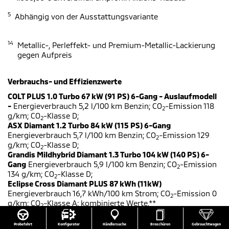
5
Abhängig von der Ausstattungsvariante
14
Metallic-, Perleffekt- und Premium-Metallic-Lackierung
gegen Aufpreis
Verbrauchs- und Effizienzwerte
COLT PLUS 1.0 Turbo 67 kW (91 PS) 6-Gang - Auslaufmodell
-
Energieverbrauch 5,2 l/100 km Benzin; CO
-Emission 118
2
g/km; CO
-Klasse D;
2
ASX Diamant 1.2 Turbo 84 kW (115 PS) 6-Gang
Energieverbrauch 5,7 l/100 km Benzin; CO
-Emission 129
2
g/km; CO
-Klasse D;
2
Grandis Mildhybrid Diamant 1.3 Turbo 104 kW (140 PS) 6-
Gang
Energieverbrauch 5,9 l/100 km Benzin; CO
-Emission
2
134 g/km; CO
-Klasse D;
2
Eclipse Cross Diamant PLUS 87 kWh (11kW)
Energieverbrauch 16,7 kWh/100 km Strom; CO
-Emission 0
2
g/km; CO
-Klasse A; kombinierte Werte.**
2
Outlander Plug-in Hybrid Diamant 4WD 2.4 100 kW (136 PS),
Elektromotoren vorn 85 kW (116 PS) / hinten 100 kW (136
Gebrauchtwagen
Probefahrt
Konfigurator
Händlersuche
Broschüren