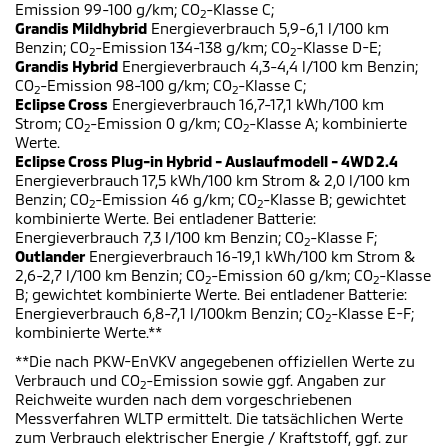
Emission 99-100 g/km; CO
-Klasse C;
2
Grandis Mildhybrid
Energieverbrauch 5,9-6,1 l/100 km
Benzin; CO
-Emission 134-138 g/km; CO
-Klasse D-E;
2
2
Grandis Hybrid
Energieverbrauch 4,3-4,4 l/100 km Benzin;
CO
-Emission 98-100 g/km; CO
-Klasse C;
2
2
Eclipse Cross
Energieverbrauch 16,7-17,1 kWh/100 km
Strom; CO
-Emission 0 g/km; CO
-Klasse A; kombinierte
2
2
Werte.
Eclipse Cross Plug-in Hybrid - Auslaufmodell - 4WD 2.4
Energieverbrauch 17,5 kWh/100 km Strom & 2,0 l/100 km
Benzin; CO
-Emission 46 g/km; CO
-Klasse B; gewichtet
2
2
kombinierte Werte. Bei entladener Batterie:
Energieverbrauch 7,3 l/100 km Benzin; CO
-Klasse F;
2
Outlander
Energieverbrauch 16-19,1 kWh/100 km Strom &
2,6-2,7 l/100 km Benzin; CO
-Emission 60 g/km; CO
-Klasse
2
2
B; gewichtet kombinierte Werte. Bei entladener Batterie:
Energieverbrauch 6,8-7,1 l/100km Benzin; CO
-Klasse E-F;
2
kombinierte Werte.**
**Die nach PKW-EnVKV angegebenen offiziellen Werte zu
Verbrauch und CO
-Emission sowie ggf. Angaben zur
2
Reichweite wurden nach dem vorgeschriebenen
Messverfahren WLTP ermittelt. Die tatsächlichen Werte
zum Verbrauch elektrischer Energie / Kraftstoff, ggf. zur