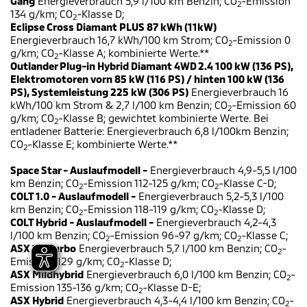
Gang
Energieverbrauch 5,9 l/100 km Benzin; CO
-Emission
2
134 g/km; CO
-Klasse D;
2
Eclipse Cross Diamant PLUS 87 kWh (11kW)
Energieverbrauch 16,7 kWh/100 km Strom; CO
-Emission 0
2
g/km; CO
-Klasse A; kombinierte Werte.**
2
Outlander Plug-in Hybrid Diamant 4WD 2.4 100 kW (136 PS),
Elektromotoren vorn 85 kW (116 PS) / hinten 100 kW (136
PS), Systemleistung 225 kW (306 PS)
Energieverbrauch 16
kWh/100 km Strom & 2,7 l/100 km Benzin; CO
-Emission 60
2
g/km; CO
-Klasse B; gewichtet kombinierte Werte. Bei
2
entladener Batterie: Energieverbrauch 6,8 l/100km Benzin;
CO
-Klasse E; kombinierte Werte.**
2
Space Star - Auslaufmodell -
Energieverbrauch 4,9-5,5 l/100
km Benzin; CO
-Emission 112-125 g/km; CO
-Klasse C-D;
2
2
COLT 1.0 - Auslaufmodell -
Energieverbrauch 5,2-5,3 l/100
km Benzin; CO
-Emission 118-119 g/km; CO
-Klasse D;
2
2
COLT Hybrid - Auslaufmodell -
Energieverbrauch 4,2-4,3
l/100 km Benzin; CO
-Emission 96-97 g/km; CO
-Klasse C;
2
2
ASX 1.2 Turbo
Energieverbrauch 5,7 l/100 km Benzin; CO
-
2
Emission 129 g/km; CO
-Klasse D;
2
ASX Mildhybrid
Energieverbrauch 6,0 l/100 km Benzin; CO
-
2
Emission 135-136 g/km; CO
-Klasse D-E;
2
ASX Hybrid
Energieverbrauch 4,3-4,4 l/100 km Benzin; CO
-
2