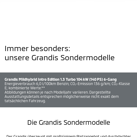
Immer besonders:
unsere Grandis Sondermodelle
Grandis Mildhybrid Intro Edition 1.3 Turbo 104 kW (140 PS) 6-Gang
Energieverbrauch 6,0 l/100km Benzin; CO
-Emission 136 g/km; CO
-Klasse
2
2
E; kombinierte Werte.**
Abbildungen können je nach Modelljahr variieren. Dargestellte
Ausstattungsdetails entsprechen möglicherweise nicht exakt dem
tatsächlichen Fahrzeug.
Die Grandis Sondermodelle
Der Grandis überzeugt mit großzügigem Platzangebot und durchdachter