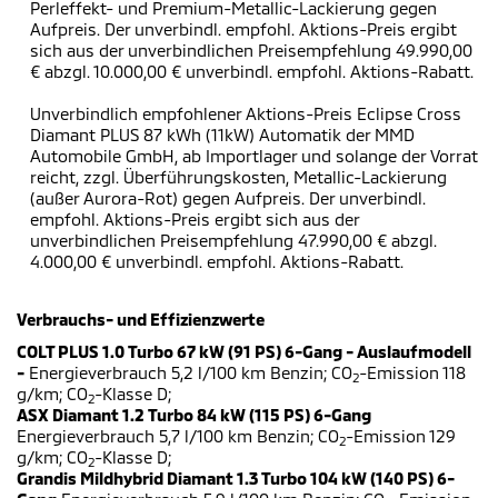
Perleffekt- und Premium-Metallic-Lackierung gegen
Aufpreis. Der unverbindl. empfohl. Aktions-Preis ergibt
sich aus der unverbindlichen Preisempfehlung 49.990,00
€ abzgl. 10.000,00 € unverbindl. empfohl. Aktions-Rabatt.
Unverbindlich empfohlener Aktions-Preis Eclipse Cross
Diamant PLUS 87 kWh (11kW) Automatik der MMD
Automobile GmbH, ab Importlager und solange der Vorrat
reicht, zzgl. Überführungskosten, Metallic-Lackierung
(außer Aurora-Rot) gegen Aufpreis. Der unverbindl.
empfohl. Aktions-Preis ergibt sich aus der
unverbindlichen Preisempfehlung 47.990,00 € abzgl.
4.000,00 € unverbindl. empfohl. Aktions-Rabatt.
Verbrauchs- und Effizienzwerte
COLT PLUS 1.0 Turbo 67 kW (91 PS) 6-Gang - Auslaufmodell
-
Energieverbrauch 5,2 l/100 km Benzin; CO
-Emission 118
2
g/km; CO
-Klasse D;
2
ASX Diamant 1.2 Turbo 84 kW (115 PS) 6-Gang
Energieverbrauch 5,7 l/100 km Benzin; CO
-Emission 129
2
g/km; CO
-Klasse D;
2
Grandis Mildhybrid Diamant 1.3 Turbo 104 kW (140 PS) 6-