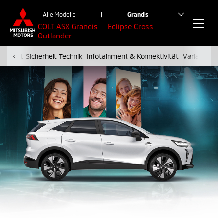
Alle Modelle
|
Grandis
COLT
ASX
Grandis
Eclipse Cross
Outlander
Komfort
Sicherheit
Technik
Infotainment & Konnektivität
Varianten 