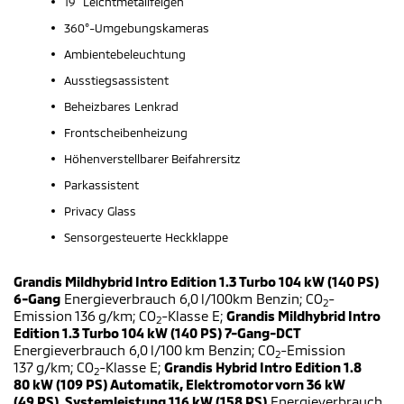
19" Leichtmetallfelgen
360°-Umgebungskameras
Ambientebeleuchtung
Ausstiegsassistent
Beheizbares Lenkrad
Frontscheibenheizung
Höhenverstellbarer Beifahrersitz
Parkassistent
Privacy Glass
Sensorgesteuerte Heckklappe
Grandis Mildhybrid Intro Edition 1.3 Turbo 104 kW (140 PS)
6-Gang
Energieverbrauch 6,0 l/100km Benzin; CO
-
2
Emission 136 g/km; CO
-Klasse E;
Grandis Mildhybrid Intro
2
Edition 1.3 Turbo 104 kW (140 PS) 7-Gang-DCT
Energieverbrauch 6,0 l/100 km Benzin; CO
-Emission
2
137 g/km; CO
-Klasse E;
Grandis Hybrid Intro Edition 1.8
2
80 kW (109 PS) Automatik, Elektromotor vorn 36 kW
(49 PS), Systemleistung 116 kW (158 PS)
Energieverbrauch