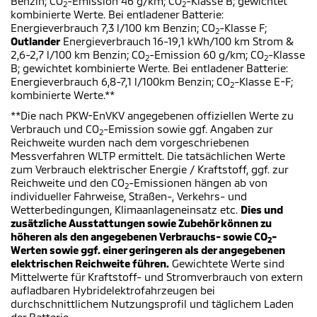
Benzin; CO
-Emission 46 g/km; CO
-Klasse B; gewichtet
2
2
kombinierte Werte. Bei entladener Batterie:
Energieverbrauch 7,3 l/100 km Benzin; CO
-Klasse F;
2
Outlander
Energieverbrauch 16-19,1 kWh/100 km Strom &
2,6-2,7 l/100 km Benzin; CO
-Emission 60 g/km; CO
-Klasse
2
2
B; gewichtet kombinierte Werte. Bei entladener Batterie:
Energieverbrauch 6,8-7,1 l/100km Benzin; CO
-Klasse E-F;
2
kombinierte Werte.**
**Die nach PKW-EnVKV angegebenen offiziellen Werte zu
Verbrauch und CO
-Emission sowie ggf. Angaben zur
2
Reichweite wurden nach dem vorgeschriebenen
Messverfahren WLTP ermittelt. Die tatsächlichen Werte
zum Verbrauch elektrischer Energie / Kraftstoff, ggf. zur
Reichweite und den CO
-Emissionen hängen ab von
2
individueller Fahrweise, Straßen-, Verkehrs- und
Wetterbedingungen, Klimaanlageneinsatz etc.
Dies und
zusätzliche Ausstattungen sowie Zubehör können zu
höheren als den angegebenen Verbrauchs- sowie CO
-
2
Werten sowie ggf. einer geringeren als der angegebenen
elektrischen Reichweite führen.
Gewichtete Werte sind
Mittelwerte für Kraftstoff- und Stromverbrauch von extern
aufladbaren Hybridelektrofahrzeugen bei
durchschnittlichem Nutzungsprofil und täglichem Laden
der Batterie.