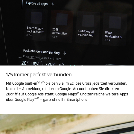
1/5 Immer perfekt verbunden
5
,
13
,
15
Mit Google built-in
bleiben Sie im Eclipse Cross jederzeit verbunden.
Nach der Anmeldung mit Ihrem Google-Account haben Sie direkten
13
Zugriff auf Google Assistant, Google Maps
und zahlreiche weitere Apps
13
über Google Play™
– ganz ohne Ihr Smartphone.