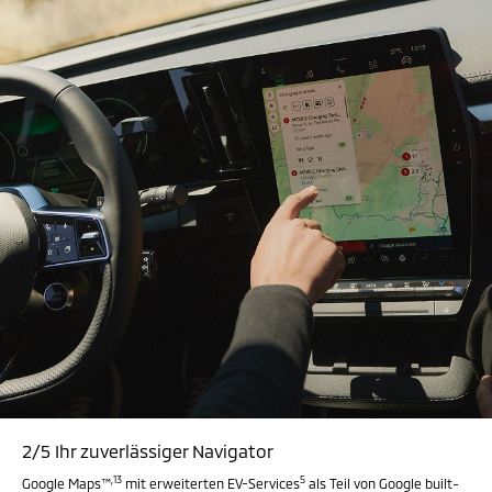
2/5 Ihr zuverlässiger Navigator
,
13
5
Google Maps™
mit erweiterten EV-Services
als Teil von Google built-