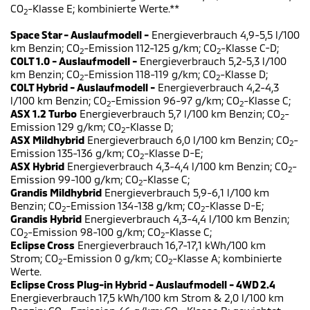
CO
-Klasse E; kombinierte Werte.**
2
Space Star - Auslaufmodell -
Energieverbrauch 4,9-5,5 l/100
km Benzin; CO
-Emission 112-125 g/km; CO
-Klasse C-D;
2
2
COLT 1.0 - Auslaufmodell -
Energieverbrauch 5,2-5,3 l/100
km Benzin; CO
-Emission 118-119 g/km; CO
-Klasse D;
2
2
COLT Hybrid - Auslaufmodell -
Energieverbrauch 4,2-4,3
l/100 km Benzin; CO
-Emission 96-97 g/km; CO
-Klasse C;
2
2
ASX 1.2 Turbo
Energieverbrauch 5,7 l/100 km Benzin; CO
-
2
Emission 129 g/km; CO
-Klasse D;
2
ASX Mildhybrid
Energieverbrauch 6,0 l/100 km Benzin; CO
-
2
Emission 135-136 g/km; CO
-Klasse D-E;
2
ASX Hybrid
Energieverbrauch 4,3-4,4 l/100 km Benzin; CO
-
2
Emission 99-100 g/km; CO
-Klasse C;
2
Grandis Mildhybrid
Energieverbrauch 5,9-6,1 l/100 km
Benzin; CO
-Emission 134-138 g/km; CO
-Klasse D-E;
2
2
Grandis Hybrid
Energieverbrauch 4,3-4,4 l/100 km Benzin;
CO
-Emission 98-100 g/km; CO
-Klasse C;
2
2
Eclipse Cross
Energieverbrauch 16,7-17,1 kWh/100 km
Strom; CO
-Emission 0 g/km; CO
-Klasse A; kombinierte
2
2
Werte.
Eclipse Cross Plug-in Hybrid - Auslaufmodell - 4WD 2.4
Energieverbrauch 17,5 kWh/100 km Strom & 2,0 l/100 km