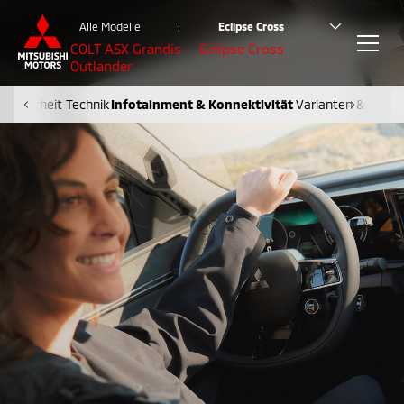
Alle Modelle
|
Eclipse Cross
COLT
ASX
Grandis
Eclipse Cross
Outlander
Sicherheit
Technik
Infotainment & Konnektivität
Varianten & Preis