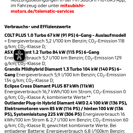
im Fahrzeug oder unter
mitsubishi-
motors.de/telematic-services
Verbrauchs- und Effizienzwerte
COLT PLUS 1.0 Turbo 67 kW (91 PS) 6-Gang - Auslaufmodell
-
Energieverbrauch 5,2 l/100 km Benzin; CO
-Emission 118
2
g/km; CO
-Klasse D;
2
ASX Diamant 1.2 Turbo 84 kW (115 PS) 6-Gang
Energieverbrauch 5,7 l/100 km Benzin; CO
-Emission 129
2
g/km; CO
-Klasse D;
2
Grandis Mildhybrid Diamant 1.3 Turbo 104 kW (140 PS) 6-
Gang
Energieverbrauch 5,9 l/100 km Benzin; CO
-Emission
2
134 g/km; CO
-Klasse D;
2
Eclipse Cross Diamant PLUS 87 kWh (11kW)
Energieverbrauch 16,7 kWh/100 km Strom; CO
-Emission 0
2
g/km; CO
-Klasse A; kombinierte Werte.**
2
Outlander Plug-in Hybrid Diamant 4WD 2.4 100 kW (136 PS),
Elektromotoren vorn 85 kW (116 PS) / hinten 100 kW (136
PS), Systemleistung 225 kW (306 PS)
Energieverbrauch 16
kWh/100 km Strom & 2,7 l/100 km Benzin; CO
-Emission 60
2
g/km; CO
-Klasse B; gewichtet kombinierte Werte. Bei
2
entladener Batterie: Energieverbrauch 6,8 l/100km Benzin;