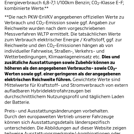
Energieverbrauch 6,8-7,1 l/100km Benzin; CO
-Klasse E-F;
2
kombinierte Werte.**
**Die nach PKW-EnVKV angegebenen offiziellen Werte zu
Verbrauch und CO
-Emission sowie ggf. Angaben zur
2
Reichweite wurden nach dem vorgeschriebenen
Messverfahren WLTP ermittelt. Die tatsächlichen Werte
zum Verbrauch elektrischer Energie / Kraftstoff, ggf. zur
Reichweite und den CO
-Emissionen hängen ab von
2
individueller Fahrweise, Straßen-, Verkehrs- und
Wetterbedingungen, Klimaanlageneinsatz etc.
Dies und
zusätzliche Ausstattungen sowie Zubehör können zu
höheren als den angegebenen Verbrauchs- sowie CO
-
2
Werten sowie ggf. einer geringeren als der angegebenen
elektrischen Reichweite führen.
Gewichtete Werte sind
Mittelwerte für Kraftstoff- und Stromverbrauch von extern
aufladbaren Hybridelektrofahrzeugen bei
durchschnittlichem Nutzungsprofil und täglichem Laden
der Batterie.
Preis- und Ausstattungsänderungen vorbehalten.
Durch den europaweiten Vertrieb unserer Fahrzeuge
können sich Ausstattungsdetails länderspezifisch
unterscheiden. Die Abbildungen auf dieser Website zeigen
teilweise Ausstattungsmerkmale/-kombinationen oder