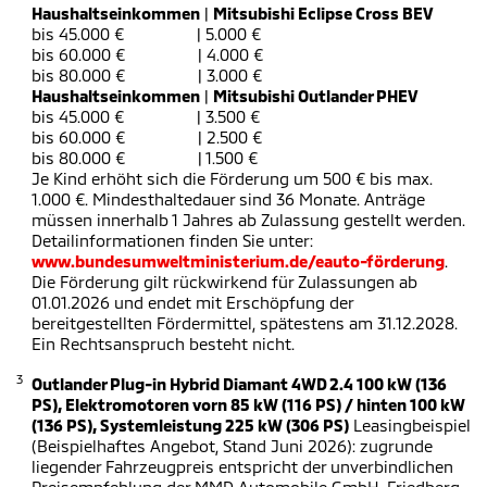
Haushaltseinkommen
|
Mitsubishi Eclipse Cross BEV
bis 45.000 € | 5.000 €
bis 60.000 € | 4.000 €
bis 80.000 € | 3.000 €
Haushaltseinkommen
|
Mitsubishi Outlander PHEV
bis 45.000 € | 3.500 €
bis 60.000 € | 2.500 €
bis 80.000 € | 1.500 €
Je Kind erhöht sich die Förderung um 500 € bis max.
1.000 €. Mindesthaltedauer sind 36 Monate. Anträge
müssen innerhalb 1 Jahres ab Zulassung gestellt werden.
Detailinformationen finden Sie unter:
www.bundesumweltministerium.de/eauto-förderung
.
Die Förderung gilt rückwirkend für Zulassungen ab
01.01.2026 und endet mit Erschöpfung der
bereitgestellten Fördermittel, spätestens am 31.12.2028.
Ein Rechtsanspruch besteht nicht.
3
Outlander Plug-in Hybrid Diamant 4WD 2.4 100 kW (136
PS), Elektromotoren vorn 85 kW (116 PS) / hinten 100 kW
(136 PS), Systemleistung 225 kW (306 PS)
Leasingbeispiel
(Beispielhaftes Angebot, Stand Juni 2026): zugrunde
liegender Fahrzeugpreis entspricht der unverbindlichen
Preisempfehlung der MMD Automobile GmbH, Friedberg,