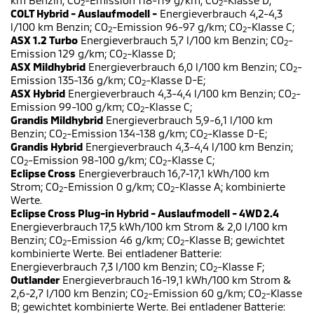
2
2
COLT Hybrid - Auslaufmodell -
Energieverbrauch 4,2-4,3
l/100 km Benzin; CO
-Emission 96-97 g/km; CO
-Klasse C;
2
2
ASX 1.2 Turbo
Energieverbrauch 5,7 l/100 km Benzin; CO
-
2
Emission 129 g/km; CO
-Klasse D;
2
ASX Mildhybrid
Energieverbrauch 6,0 l/100 km Benzin; CO
-
2
Emission 135-136 g/km; CO
-Klasse D-E;
2
ASX Hybrid
Energieverbrauch 4,3-4,4 l/100 km Benzin; CO
-
2
Emission 99-100 g/km; CO
-Klasse C;
2
Grandis Mildhybrid
Energieverbrauch 5,9-6,1 l/100 km
Benzin; CO
-Emission 134-138 g/km; CO
-Klasse D-E;
2
2
Grandis Hybrid
Energieverbrauch 4,3-4,4 l/100 km Benzin;
CO
-Emission 98-100 g/km; CO
-Klasse C;
2
2
Eclipse Cross
Energieverbrauch 16,7-17,1 kWh/100 km
Strom; CO
-Emission 0 g/km; CO
-Klasse A; kombinierte
2
2
Werte.
Eclipse Cross Plug-in Hybrid - Auslaufmodell - 4WD 2.4
Energieverbrauch 17,5 kWh/100 km Strom & 2,0 l/100 km
Benzin; CO
-Emission 46 g/km; CO
-Klasse B; gewichtet
2
2
kombinierte Werte. Bei entladener Batterie:
Energieverbrauch 7,3 l/100 km Benzin; CO
-Klasse F;
2
Outlander
Energieverbrauch 16-19,1 kWh/100 km Strom &
2,6-2,7 l/100 km Benzin; CO
-Emission 60 g/km; CO
-Klasse
2
2
B; gewichtet kombinierte Werte. Bei entladener Batterie: