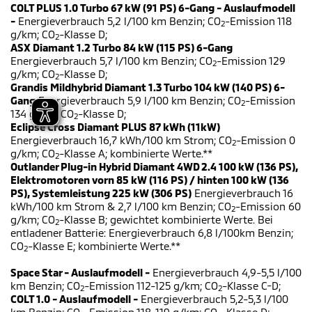
COLT PLUS 1.0 Turbo 67 kW (91 PS) 6-Gang - Auslaufmodell
-
Energieverbrauch 5,2 l/100 km Benzin; CO
-Emission 118
2
g/km; CO
-Klasse D;
2
ASX Diamant 1.2 Turbo 84 kW (115 PS) 6-Gang
Energieverbrauch 5,7 l/100 km Benzin; CO
-Emission 129
2
g/km; CO
-Klasse D;
2
Grandis Mildhybrid Diamant 1.3 Turbo 104 kW (140 PS) 6-
Gang
Energieverbrauch 5,9 l/100 km Benzin; CO
-Emission
2
134 g/km; CO
-Klasse D;
2
Eclipse Cross Diamant PLUS 87 kWh (11kW)
Energieverbrauch 16,7 kWh/100 km Strom; CO
-Emission 0
2
g/km; CO
-Klasse A; kombinierte Werte.**
2
Outlander Plug-in Hybrid Diamant 4WD 2.4 100 kW (136 PS),
Elektromotoren vorn 85 kW (116 PS) / hinten 100 kW (136
PS), Systemleistung 225 kW (306 PS)
Energieverbrauch 16
kWh/100 km Strom & 2,7 l/100 km Benzin; CO
-Emission 60
2
g/km; CO
-Klasse B; gewichtet kombinierte Werte. Bei
2
entladener Batterie: Energieverbrauch 6,8 l/100km Benzin;
CO
-Klasse E; kombinierte Werte.**
2
Space Star - Auslaufmodell -
Energieverbrauch 4,9-5,5 l/100
km Benzin; CO
-Emission 112-125 g/km; CO
-Klasse C-D;
2
2
COLT 1.0 - Auslaufmodell -
Energieverbrauch 5,2-5,3 l/100
km Benzin; CO
-Emission 118-119 g/km; CO
-Klasse D;