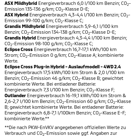
ASX Mildhybrid
Energieverbrauch 6,0 l/100 km Benzin; CO
-
2
Emission 135-136 g/km; CO
-Klasse D-E;
2
ASX Hybrid
Energieverbrauch 4,3-4,4 l/100 km Benzin; CO
-
2
Emission 99-100 g/km; CO
-Klasse C;
2
Grandis Mildhybrid
Energieverbrauch 5,9-6,1 l/100 km
Benzin; CO
-Emission 134-138 g/km; CO
-Klasse D-E;
2
2
Grandis Hybrid
Energieverbrauch 4,3-4,4 l/100 km Benzin;
CO
-Emission 98-100 g/km; CO
-Klasse C;
2
2
Eclipse Cross
Energieverbrauch 16,7-17,1 kWh/100 km
Strom; CO
-Emission 0 g/km; CO
-Klasse A; kombinierte
2
2
Werte.
Eclipse Cross Plug-in Hybrid - Auslaufmodell - 4WD 2.4
Energieverbrauch 17,5 kWh/100 km Strom & 2,0 l/100 km
Benzin; CO
-Emission 46 g/km; CO
-Klasse B; gewichtet
2
2
kombinierte Werte. Bei entladener Batterie:
Energieverbrauch 7,3 l/100 km Benzin; CO
-Klasse F;
2
Outlander
Energieverbrauch 16-19,1 kWh/100 km Strom &
2,6-2,7 l/100 km Benzin; CO
-Emission 60 g/km; CO
-Klasse
2
2
B; gewichtet kombinierte Werte. Bei entladener Batterie:
Energieverbrauch 6,8-7,1 l/100km Benzin; CO
-Klasse E-F;
2
kombinierte Werte.**
**Die nach PKW-EnVKV angegebenen offiziellen Werte zu
Verbrauch und CO
-Emission sowie ggf. Angaben zur
2