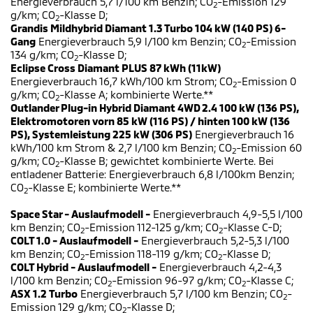
Energieverbrauch 5,7 l/100 km Benzin; CO
-Emission 129
2
g/km; CO
-Klasse D;
2
Grandis Mildhybrid Diamant 1.3 Turbo 104 kW (140 PS) 6-
Gang
Energieverbrauch 5,9 l/100 km Benzin; CO
-Emission
2
134 g/km; CO
-Klasse D;
2
Eclipse Cross Diamant PLUS 87 kWh (11kW)
Energieverbrauch 16,7 kWh/100 km Strom; CO
-Emission 0
2
g/km; CO
-Klasse A; kombinierte Werte.**
2
Outlander Plug-in Hybrid Diamant 4WD 2.4 100 kW (136 PS),
Elektromotoren vorn 85 kW (116 PS) / hinten 100 kW (136
PS), Systemleistung 225 kW (306 PS)
Energieverbrauch 16
kWh/100 km Strom & 2,7 l/100 km Benzin; CO
-Emission 60
2
g/km; CO
-Klasse B; gewichtet kombinierte Werte. Bei
2
entladener Batterie: Energieverbrauch 6,8 l/100km Benzin;
CO
-Klasse E; kombinierte Werte.**
2
Space Star - Auslaufmodell -
Energieverbrauch 4,9-5,5 l/100
km Benzin; CO
-Emission 112-125 g/km; CO
-Klasse C-D;
2
2
COLT 1.0 - Auslaufmodell -
Energieverbrauch 5,2-5,3 l/100
km Benzin; CO
-Emission 118-119 g/km; CO
-Klasse D;
2
2
COLT Hybrid - Auslaufmodell -
Energieverbrauch 4,2-4,3
l/100 km Benzin; CO
-Emission 96-97 g/km; CO
-Klasse C;
2
2
ASX 1.2 Turbo
Energieverbrauch 5,7 l/100 km Benzin; CO
-
2
Emission 129 g/km; CO
-Klasse D;
2