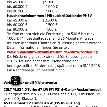
bis 45.000 € | 5.000 €
bis 60.000 € | 4.000 €
bis 80.000 € | 3.000 €
Haushaltseinkommen
|
Mitsubishi Outlander PHEV
bis 45.000 € | 3.500 €
bis 60.000 € | 2.500 €
bis 80.000 € | 1.500 €
Je Kind erhöht sich die Förderung um 500 € bis max.
1.000 €. Mindesthaltedauer sind 36 Monate. Anträge
müssen innerhalb 1 Jahres ab Zulassung gestellt werden.
Detailinformationen finden Sie unter:
www.bundesumweltministerium.de/eauto-förderung
.
Die Förderung gilt rückwirkend für Zulassungen ab
01.01.2026 und endet mit Erschöpfung der
bereitgestellten Fördermittel, spätestens am 31.12.2028.
Ein Rechtsanspruch besteht nicht.
Verbrauchs- und Effizienzwerte
COLT PLUS 1.0 Turbo 67 kW (91 PS) 6-Gang - Auslaufmodell
-
Energieverbrauch 5,2 l/100 km Benzin; CO
-Emission 118
2
g/km; CO
-Klasse D;
2
ASX Diamant 1.2 Turbo 84 kW (115 PS) 6-Gang