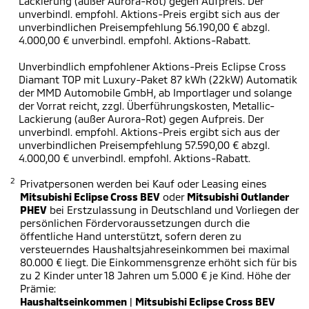
Lackierung (außer Aurora-Rot) gegen Aufpreis. Der
unverbindl. empfohl. Aktions-Preis ergibt sich aus der
unverbindlichen Preisempfehlung 56.190,00 € abzgl.
4.000,00 € unverbindl. empfohl. Aktions-Rabatt.
Unverbindlich empfohlener Aktions-Preis Eclipse Cross
Diamant TOP mit Luxury-Paket 87 kWh (22kW) Automatik
der MMD Automobile GmbH, ab Importlager und solange
der Vorrat reicht, zzgl. Überführungskosten, Metallic-
Lackierung (außer Aurora-Rot) gegen Aufpreis. Der
unverbindl. empfohl. Aktions-Preis ergibt sich aus der
unverbindlichen Preisempfehlung 57.590,00 € abzgl.
4.000,00 € unverbindl. empfohl. Aktions-Rabatt.
2
Privatpersonen werden bei Kauf oder Leasing eines
Mitsubishi Eclipse Cross BEV
oder
Mitsubishi Outlander
PHEV
bei Erstzulassung in Deutschland und Vorliegen der
persönlichen Fördervoraussetzungen durch die
öffentliche Hand unterstützt, sofern deren zu
versteuerndes Haushaltsjahreseinkommen bei maximal
80.000 € liegt. Die Einkommensgrenze erhöht sich für bis
zu 2 Kinder unter 18 Jahren um 5.000 € je Kind. Höhe der
Prämie:
Haushaltseinkommen
|
Mitsubishi Eclipse Cross BEV