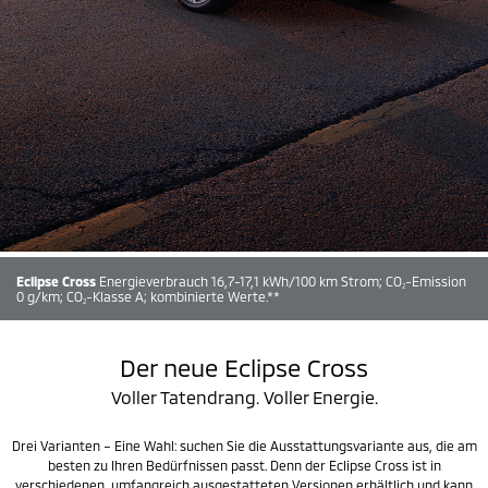
Eclipse Cross
Energieverbrauch 16,7-17,1 kWh/100 km Strom; CO
-Emission
2
0 g/km; CO
-Klasse A; kombinierte Werte.**
2
Der neue Eclipse Cross
Voller Tatendrang. Voller Energie.
Drei Varianten – Eine Wahl: suchen Sie die Ausstattungsvariante aus, die am
besten zu Ihren Bedürfnissen passt. Denn der Eclipse Cross ist in
verschiedenen, umfangreich ausgestatteten Versionen erhältlich und kann