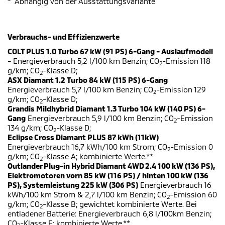
Abhängig von der Ausstattungsvariante
Verbrauchs- und Effizienzwerte
COLT PLUS 1.0 Turbo 67 kW (91 PS) 6-Gang - Auslaufmodell
-
Energieverbrauch 5,2 l/100 km Benzin; CO
-Emission 118
2
g/km; CO
-Klasse D;
2
ASX Diamant 1.2 Turbo 84 kW (115 PS) 6-Gang
Energieverbrauch 5,7 l/100 km Benzin; CO
-Emission 129
2
g/km; CO
-Klasse D;
2
Grandis Mildhybrid Diamant 1.3 Turbo 104 kW (140 PS) 6-
Gang
Energieverbrauch 5,9 l/100 km Benzin; CO
-Emission
2
134 g/km; CO
-Klasse D;
2
Eclipse Cross Diamant PLUS 87 kWh (11kW)
Energieverbrauch 16,7 kWh/100 km Strom; CO
-Emission 0
2
g/km; CO
-Klasse A; kombinierte Werte.**
2
Outlander Plug-in Hybrid Diamant 4WD 2.4 100 kW (136 PS),
Elektromotoren vorn 85 kW (116 PS) / hinten 100 kW (136
PS), Systemleistung 225 kW (306 PS)
Energieverbrauch 16
kWh/100 km Strom & 2,7 l/100 km Benzin; CO
-Emission 60
2
g/km; CO
-Klasse B; gewichtet kombinierte Werte. Bei
2
entladener Batterie: Energieverbrauch 6,8 l/100km Benzin;
CO
-Klasse E; kombinierte Werte.**