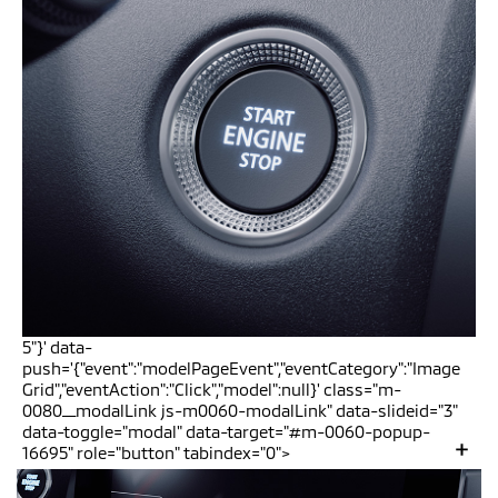
5"}' data-
push='{"event":"modelPageEvent","eventCategory":"Image
Grid","eventAction":"Click","model":null}' class="m-
0080__modalLink js-m0060-modalLink" data-slideid="3"
data-toggle="modal" data-target="#m-0060-popup-
16695" role="button" tabindex="0">