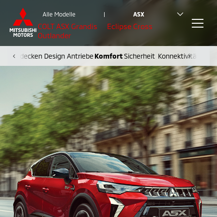
Alle Modelle
|
ASX
COLT
ASX
Grandis
Eclipse Cross
Outlander
SX entdecken
Design
Antriebe
Komfort
Sicherheit
Konnektivität
Vari