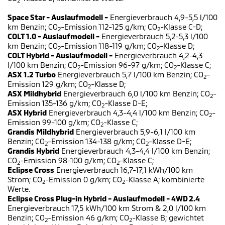
2
Space Star - Auslaufmodell -
Energieverbrauch 4,9-5,5 l/100
km Benzin; CO
-Emission 112-125 g/km; CO
-Klasse C-D;
2
2
COLT 1.0 - Auslaufmodell -
Energieverbrauch 5,2-5,3 l/100
km Benzin; CO
-Emission 118-119 g/km; CO
-Klasse D;
2
2
COLT Hybrid - Auslaufmodell -
Energieverbrauch 4,2-4,3
l/100 km Benzin; CO
-Emission 96-97 g/km; CO
-Klasse C;
2
2
ASX 1.2 Turbo
Energieverbrauch 5,7 l/100 km Benzin; CO
-
2
Emission 129 g/km; CO
-Klasse D;
2
ASX Mildhybrid
Energieverbrauch 6,0 l/100 km Benzin; CO
-
2
Emission 135-136 g/km; CO
-Klasse D-E;
2
ASX Hybrid
Energieverbrauch 4,3-4,4 l/100 km Benzin; CO
-
2
Emission 99-100 g/km; CO
-Klasse C;
2
Grandis Mildhybrid
Energieverbrauch 5,9-6,1 l/100 km
Benzin; CO
-Emission 134-138 g/km; CO
-Klasse D-E;
2
2
Grandis Hybrid
Energieverbrauch 4,3-4,4 l/100 km Benzin;
CO
-Emission 98-100 g/km; CO
-Klasse C;
2
2
Eclipse Cross
Energieverbrauch 16,7-17,1 kWh/100 km
Strom; CO
-Emission 0 g/km; CO
-Klasse A; kombinierte
2
2
Werte.
Eclipse Cross Plug-in Hybrid - Auslaufmodell - 4WD 2.4
Energieverbrauch 17,5 kWh/100 km Strom & 2,0 l/100 km
Benzin; CO
-Emission 46 g/km; CO
-Klasse B; gewichtet
2
2