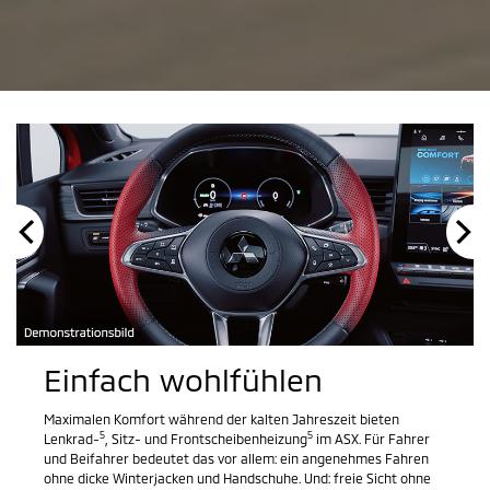
Einfach wohlfühlen
Maximalen Komfort während der kalten Jahreszeit bieten
5
5
Lenkrad-
, Sitz- und Frontscheibenheizung
im ASX. Für Fahrer
und Beifahrer bedeutet das vor allem: ein angenehmes Fahren
ohne dicke Winterjacken und Handschuhe. Und: freie Sicht ohne