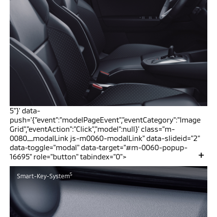
5"}' data-
push='{"event":"modelPageEvent","eventCategory":"Image
Grid","eventAction":"Click","model":null}' class="m-
0080__modalLink js-m0060-modalLink" data-slideid="2"
data-toggle="modal" data-target="#m-0060-popup-
16695" role="button" tabindex="0">
5
Smart-Key-System