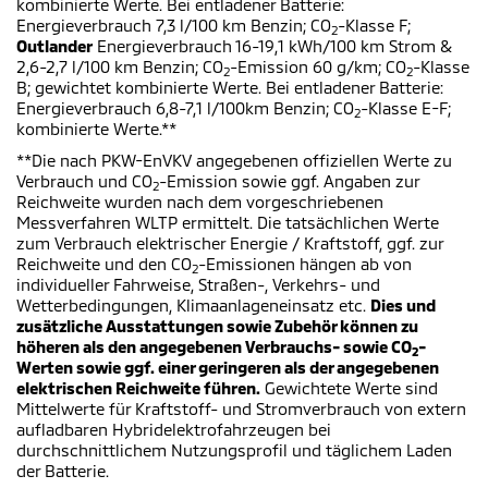
kombinierte Werte. Bei entladener Batterie:
Energieverbrauch 7,3 l/100 km Benzin; CO
-Klasse F;
2
Outlander
Energieverbrauch 16-19,1 kWh/100 km Strom &
2,6-2,7 l/100 km Benzin; CO
-Emission 60 g/km; CO
-Klasse
2
2
B; gewichtet kombinierte Werte. Bei entladener Batterie:
Energieverbrauch 6,8-7,1 l/100km Benzin; CO
-Klasse E-F;
2
kombinierte Werte.**
**Die nach PKW-EnVKV angegebenen offiziellen Werte zu
Verbrauch und CO
-Emission sowie ggf. Angaben zur
2
Reichweite wurden nach dem vorgeschriebenen
Messverfahren WLTP ermittelt. Die tatsächlichen Werte
zum Verbrauch elektrischer Energie / Kraftstoff, ggf. zur
Reichweite und den CO
-Emissionen hängen ab von
2
individueller Fahrweise, Straßen-, Verkehrs- und
Wetterbedingungen, Klimaanlageneinsatz etc.
Dies und
zusätzliche Ausstattungen sowie Zubehör können zu
höheren als den angegebenen Verbrauchs- sowie CO
-
2
Werten sowie ggf. einer geringeren als der angegebenen
elektrischen Reichweite führen.
Gewichtete Werte sind
Mittelwerte für Kraftstoff- und Stromverbrauch von extern
aufladbaren Hybridelektrofahrzeugen bei
durchschnittlichem Nutzungsprofil und täglichem Laden
der Batterie.