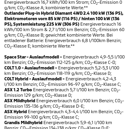
Energieverbrauch 16,7 kWh/100 km Strom; CO
-Emission 0
2
g/km; CO
-Klasse A; kombinierte Werte.**
2
Outlander Plug-in Hybrid Diamant 4WD 2.4 100 kW (136 PS),
Elektromotoren vorn 85 kW (116 PS) / hinten 100 kW (136
PS), Systemleistung 225 kW (306 PS)
Energieverbrauch 16
kWh/100 km Strom & 2,7 l/100 km Benzin; CO
-Emission 60
2
g/km; CO
-Klasse B; gewichtet kombinierte Werte. Bei
2
entladener Batterie: Energieverbrauch 6,8 l/100km Benzin;
CO
-Klasse E; kombinierte Werte.**
2
Space Star - Auslaufmodell -
Energieverbrauch 4,9-5,5 l/100
km Benzin; CO
-Emission 112-125 g/km; CO
-Klasse C-D;
2
2
COLT 1.0 - Auslaufmodell -
Energieverbrauch 5,2-5,3 l/100
km Benzin; CO
-Emission 118-119 g/km; CO
-Klasse D;
2
2
COLT Hybrid - Auslaufmodell -
Energieverbrauch 4,2-4,3
l/100 km Benzin; CO
-Emission 96-97 g/km; CO
-Klasse C;
2
2
ASX 1.2 Turbo
Energieverbrauch 5,7 l/100 km Benzin; CO
-
2
Emission 129 g/km; CO
-Klasse D;
2
ASX Mildhybrid
Energieverbrauch 6,0 l/100 km Benzin; CO
-
2
Emission 135-136 g/km; CO
-Klasse D-E;
2
ASX Hybrid
Energieverbrauch 4,3-4,4 l/100 km Benzin; CO
-
2
Emission 99-100 g/km; CO
-Klasse C;
2
Grandis Mildhybrid
Energieverbrauch 5,9-6,1 l/100 km
Benzin; CO
-Emission 134-138 g/km; CO
-Klasse D-E;