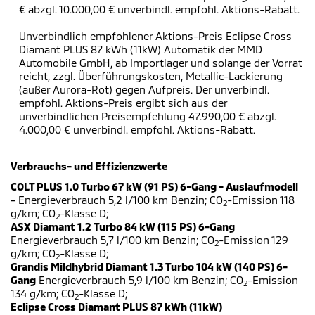
€ abzgl. 10.000,00 € unverbindl. empfohl. Aktions-Rabatt.
Unverbindlich empfohlener Aktions-Preis Eclipse Cross
Diamant PLUS 87 kWh (11kW) Automatik der MMD
Automobile GmbH, ab Importlager und solange der Vorrat
reicht, zzgl. Überführungskosten, Metallic-Lackierung
(außer Aurora-Rot) gegen Aufpreis. Der unverbindl.
empfohl. Aktions-Preis ergibt sich aus der
unverbindlichen Preisempfehlung 47.990,00 € abzgl.
4.000,00 € unverbindl. empfohl. Aktions-Rabatt.
Verbrauchs- und Effizienzwerte
COLT PLUS 1.0 Turbo 67 kW (91 PS) 6-Gang - Auslaufmodell
-
Energieverbrauch 5,2 l/100 km Benzin; CO
-Emission 118
2
g/km; CO
-Klasse D;
2
ASX Diamant 1.2 Turbo 84 kW (115 PS) 6-Gang
Energieverbrauch 5,7 l/100 km Benzin; CO
-Emission 129
2
g/km; CO
-Klasse D;
2
Grandis Mildhybrid Diamant 1.3 Turbo 104 kW (140 PS) 6-
Gang
Energieverbrauch 5,9 l/100 km Benzin; CO
-Emission
2
134 g/km; CO
-Klasse D;
2
Eclipse Cross Diamant PLUS 87 kWh (11kW)