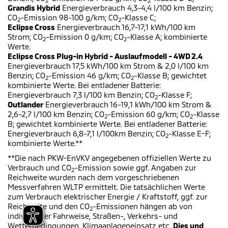
2
2
Grandis Hybrid
Energieverbrauch 4,3-4,4 l/100 km Benzin;
CO
-Emission 98-100 g/km; CO
-Klasse C;
2
2
Eclipse Cross
Energieverbrauch 16,7-17,1 kWh/100 km
Strom; CO
-Emission 0 g/km; CO
-Klasse A; kombinierte
2
2
Werte.
Eclipse Cross Plug-in Hybrid - Auslaufmodell - 4WD 2.4
Energieverbrauch 17,5 kWh/100 km Strom & 2,0 l/100 km
Benzin; CO
-Emission 46 g/km; CO
-Klasse B; gewichtet
2
2
kombinierte Werte. Bei entladener Batterie:
Energieverbrauch 7,3 l/100 km Benzin; CO
-Klasse F;
2
Outlander
Energieverbrauch 16-19,1 kWh/100 km Strom &
2,6-2,7 l/100 km Benzin; CO
-Emission 60 g/km; CO
-Klasse
2
2
B; gewichtet kombinierte Werte. Bei entladener Batterie:
Energieverbrauch 6,8-7,1 l/100km Benzin; CO
-Klasse E-F;
2
kombinierte Werte.**
**Die nach PKW-EnVKV angegebenen offiziellen Werte zu
Verbrauch und CO
-Emission sowie ggf. Angaben zur
2
Reichweite wurden nach dem vorgeschriebenen
Messverfahren WLTP ermittelt. Die tatsächlichen Werte
zum Verbrauch elektrischer Energie / Kraftstoff, ggf. zur
Reichweite und den CO
-Emissionen hängen ab von
2
individueller Fahrweise, Straßen-, Verkehrs- und
Wetterbedingungen, Klimaanlageneinsatz etc.
Dies und