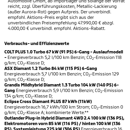
Automobile GmbH, ab Importlager und solange der Vorrat
reicht, zzgl. Überführungskosten, Metallic-Lackierung
(außer Aurora-Rot) gegen Aufpreis. Der unverbindl.
empfohl. Aktions-Preis ergibt sich aus der
unverbindlichen Preisempfehlung 47.990,00 € abzgl.
4.000,00 € unverbindl. empfohl. Aktions-Rabatt.
Verbrauchs- und Effizienzwerte
COLT PLUS 1.0 Turbo 67 kW (91 PS) 6-Gang - Auslaufmodell
-
Energieverbrauch 5,2 l/100 km Benzin; CO
-Emission 118
2
g/km; CO
-Klasse D;
2
ASX Diamant 1.2 Turbo 84 kW (115 PS) 6-Gang
Energieverbrauch 5,7 l/100 km Benzin; CO
-Emission 129
2
g/km; CO
-Klasse D;
2
Grandis Mildhybrid Diamant 1.3 Turbo 104 kW (140 PS) 6-
Gang
Energieverbrauch 5,9 l/100 km Benzin; CO
-Emission
2
134 g/km; CO
-Klasse D;
2
Eclipse Cross Diamant PLUS 87 kWh (11kW)
Energieverbrauch 16,7 kWh/100 km Strom; CO
-Emission 0
2
g/km; CO
-Klasse A; kombinierte Werte.**
2
Outlander Plug-in Hybrid Diamant 4WD 2.4 100 kW (136 PS),
Elektromotoren vorn 85 kW (116 PS) / hinten 100 kW (136
PS), Systemleistung 225 kW (306 PS)
Energieverbrauch 16