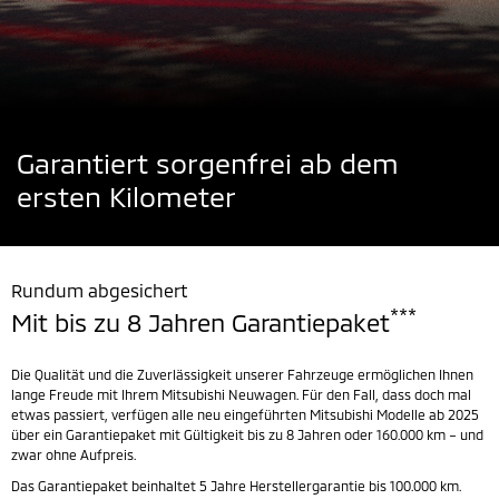
Garantiert sorgenfrei ab dem
ersten Kilometer
Rundum abgesichert
***
Mit bis zu 8 Jahren Garantiepaket
Die Qualität und die Zuverlässigkeit unserer Fahrzeuge ermöglichen Ihnen
lange Freude mit Ihrem Mitsubishi Neuwagen. Für den Fall, dass doch mal
etwas passiert, verfügen alle neu eingeführten Mitsubishi Modelle ab 2025
über ein Garantiepaket mit Gültigkeit bis zu 8 Jahren oder 160.000 km – und
zwar ohne Aufpreis.
Das Garantiepaket beinhaltet 5 Jahre Herstellergarantie bis 100.000 km.