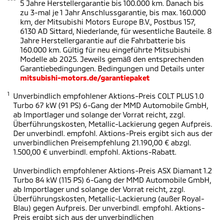
***
5 Jahre Herstellergarantie bis 100.000 km. Danach bis
zu 3-mal je 1 Jahr Anschlussgarantie, bis max. 160.000
km, der Mitsubishi Motors Europe B.V., Postbus 157,
6130 AD Sittard, Niederlande, für wesentliche Bauteile. 8
Jahre Herstellergarantie auf die Fahrbatterie bis
160.000 km. Gültig für neu eingeführte Mitsubishi
Modelle ab 2025. Jeweils gemäß den entsprechenden
Garantiebedingungen. Bedingungen und Details unter
mitsubishi-motors.de/garantiepaket
1
Unverbindlich empfohlener Aktions-Preis COLT PLUS 1.0
Turbo 67 kW (91 PS) 6-Gang der MMD Automobile GmbH,
ab Importlager und solange der Vorrat reicht, zzgl.
Überführungskosten, Metallic-Lackierung gegen Aufpreis.
Der unverbindl. empfohl. Aktions-Preis ergibt sich aus der
unverbindlichen Preisempfehlung 21.190,00 € abzgl.
1.500,00 € unverbindl. empfohl. Aktions-Rabatt.
Unverbindlich empfohlener Aktions-Preis ASX Diamant 1.2
Turbo 84 kW (115 PS) 6-Gang der MMD Automobile GmbH,
ab Importlager und solange der Vorrat reicht, zzgl.
Überführungskosten, Metallic-Lackierung (außer Royal-
Blau) gegen Aufpreis. Der unverbindl. empfohl. Aktions-
Preis ergibt sich aus der unverbindlichen