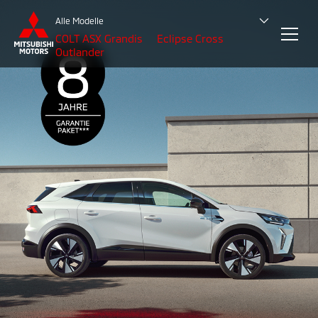
Alle Modelle
COLT
ASX
Grandis
Eclipse Cross
Outlander