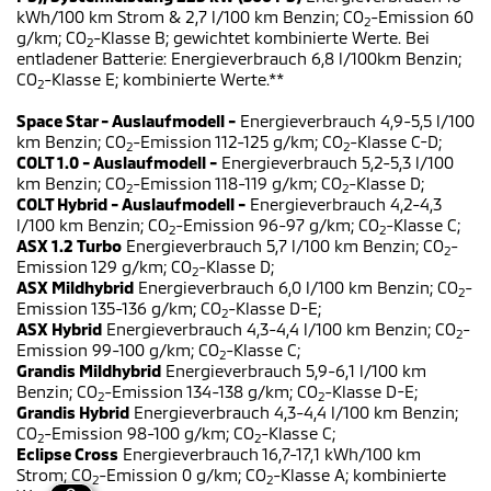
kWh/100 km Strom & 2,7 l/100 km Benzin; CO
-Emission 60
2
g/km; CO
-Klasse B; gewichtet kombinierte Werte. Bei
2
entladener Batterie: Energieverbrauch 6,8 l/100km Benzin;
CO
-Klasse E; kombinierte Werte.**
2
Space Star - Auslaufmodell -
Energieverbrauch 4,9-5,5 l/100
km Benzin; CO
-Emission 112-125 g/km; CO
-Klasse C-D;
2
2
COLT 1.0 - Auslaufmodell -
Energieverbrauch 5,2-5,3 l/100
km Benzin; CO
-Emission 118-119 g/km; CO
-Klasse D;
2
2
COLT Hybrid - Auslaufmodell -
Energieverbrauch 4,2-4,3
l/100 km Benzin; CO
-Emission 96-97 g/km; CO
-Klasse C;
2
2
ASX 1.2 Turbo
Energieverbrauch 5,7 l/100 km Benzin; CO
-
2
Emission 129 g/km; CO
-Klasse D;
2
ASX Mildhybrid
Energieverbrauch 6,0 l/100 km Benzin; CO
-
2
Emission 135-136 g/km; CO
-Klasse D-E;
2
ASX Hybrid
Energieverbrauch 4,3-4,4 l/100 km Benzin; CO
-
2
Emission 99-100 g/km; CO
-Klasse C;
2
Grandis Mildhybrid
Energieverbrauch 5,9-6,1 l/100 km
Benzin; CO
-Emission 134-138 g/km; CO
-Klasse D-E;
2
2
Grandis Hybrid
Energieverbrauch 4,3-4,4 l/100 km Benzin;
CO
-Emission 98-100 g/km; CO
-Klasse C;
2
2
Eclipse Cross
Energieverbrauch 16,7-17,1 kWh/100 km
Strom; CO
-Emission 0 g/km; CO
-Klasse A; kombinierte
2
2