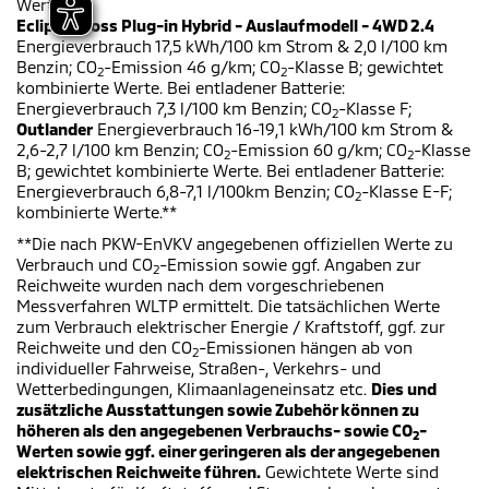
Werte.
Eclipse Cross Plug-in Hybrid - Auslaufmodell - 4WD 2.4
Energieverbrauch 17,5 kWh/100 km Strom & 2,0 l/100 km
Benzin; CO
-Emission 46 g/km; CO
-Klasse B; gewichtet
2
2
kombinierte Werte. Bei entladener Batterie:
Energieverbrauch 7,3 l/100 km Benzin; CO
-Klasse F;
2
Outlander
Energieverbrauch 16-19,1 kWh/100 km Strom &
2,6-2,7 l/100 km Benzin; CO
-Emission 60 g/km; CO
-Klasse
2
2
B; gewichtet kombinierte Werte. Bei entladener Batterie:
Energieverbrauch 6,8-7,1 l/100km Benzin; CO
-Klasse E-F;
2
kombinierte Werte.**
**Die nach PKW-EnVKV angegebenen offiziellen Werte zu
Verbrauch und CO
-Emission sowie ggf. Angaben zur
2
Reichweite wurden nach dem vorgeschriebenen
Messverfahren WLTP ermittelt. Die tatsächlichen Werte
zum Verbrauch elektrischer Energie / Kraftstoff, ggf. zur
Reichweite und den CO
-Emissionen hängen ab von
2
individueller Fahrweise, Straßen-, Verkehrs- und
Wetterbedingungen, Klimaanlageneinsatz etc.
Dies und
zusätzliche Ausstattungen sowie Zubehör können zu
höheren als den angegebenen Verbrauchs- sowie CO
-
2
Werten sowie ggf. einer geringeren als der angegebenen
elektrischen Reichweite führen.
Gewichtete Werte sind