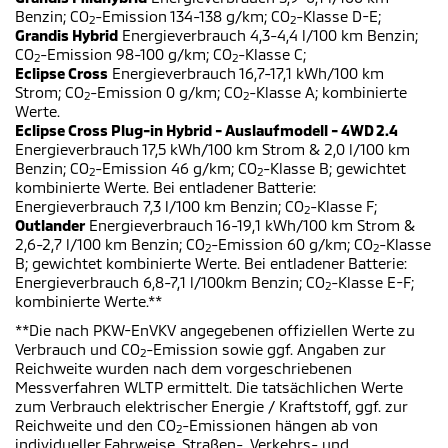
Benzin; CO
-Emission 134-138 g/km; CO
-Klasse D-E;
2
2
Grandis Hybrid
Energieverbrauch 4,3-4,4 l/100 km Benzin;
CO
-Emission 98-100 g/km; CO
-Klasse C;
2
2
Eclipse Cross
Energieverbrauch 16,7-17,1 kWh/100 km
Strom; CO
-Emission 0 g/km; CO
-Klasse A; kombinierte
2
2
Werte.
Eclipse Cross Plug-in Hybrid - Auslaufmodell - 4WD 2.4
Energieverbrauch 17,5 kWh/100 km Strom & 2,0 l/100 km
Benzin; CO
-Emission 46 g/km; CO
-Klasse B; gewichtet
2
2
kombinierte Werte. Bei entladener Batterie:
Energieverbrauch 7,3 l/100 km Benzin; CO
-Klasse F;
2
Outlander
Energieverbrauch 16-19,1 kWh/100 km Strom &
2,6-2,7 l/100 km Benzin; CO
-Emission 60 g/km; CO
-Klasse
2
2
B; gewichtet kombinierte Werte. Bei entladener Batterie:
Energieverbrauch 6,8-7,1 l/100km Benzin; CO
-Klasse E-F;
2
kombinierte Werte.**
**Die nach PKW-EnVKV angegebenen offiziellen Werte zu
Verbrauch und CO
-Emission sowie ggf. Angaben zur
2
Reichweite wurden nach dem vorgeschriebenen
Messverfahren WLTP ermittelt. Die tatsächlichen Werte
zum Verbrauch elektrischer Energie / Kraftstoff, ggf. zur
Reichweite und den CO
-Emissionen hängen ab von
2
individueller Fahrweise, Straßen-, Verkehrs- und