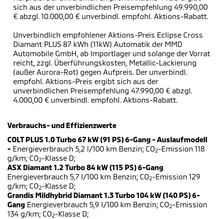
sich aus der unverbindlichen Preisempfehlung 49.990,00
€ abzgl. 10.000,00 € unverbindl. empfohl. Aktions-Rabatt.
Unverbindlich empfohlener Aktions-Preis Eclipse Cross
Diamant PLUS 87 kWh (11kW) Automatik der MMD
Automobile GmbH, ab Importlager und solange der Vorrat
reicht, zzgl. Überführungskosten, Metallic-Lackierung
(außer Aurora-Rot) gegen Aufpreis. Der unverbindl.
empfohl. Aktions-Preis ergibt sich aus der
unverbindlichen Preisempfehlung 47.990,00 € abzgl.
4.000,00 € unverbindl. empfohl. Aktions-Rabatt.
Verbrauchs- und Effizienzwerte
COLT PLUS 1.0 Turbo 67 kW (91 PS) 6-Gang - Auslaufmodell
-
Energieverbrauch 5,2 l/100 km Benzin; CO
-Emission 118
2
g/km; CO
-Klasse D;
2
ASX Diamant 1.2 Turbo 84 kW (115 PS) 6-Gang
Energieverbrauch 5,7 l/100 km Benzin; CO
-Emission 129
2
g/km; CO
-Klasse D;
2
Grandis Mildhybrid Diamant 1.3 Turbo 104 kW (140 PS) 6-
Gang
Energieverbrauch 5,9 l/100 km Benzin; CO
-Emission
2
134 g/km; CO
-Klasse D;
2