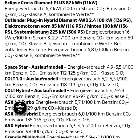
Eclipse Cross Diamant PLUS 87 kWh (11kW)
Energieverbrauch 16,7 kWh/100 km Strom; CO
-Emission 0
2
g/km; CO
-Klasse A; kombinierte Werte.**
2
Outlander Plug-in Hybrid Diamant 4WD 2.4 100 kW (136 PS),
Elektromotoren vorn 85 kW (116 PS) / hinten 100 kW (136
PS), Systemleistung 225 kW (306 PS)
Energieverbrauch 16
kWh/100 km Strom & 2,7 l/100 km Benzin; CO
-Emission 60
2
g/km; CO
-Klasse B; gewichtet kombinierte Werte. Bei
2
entladener Batterie: Energieverbrauch 6,8 l/100km Benzin;
CO
-Klasse E; kombinierte Werte.**
2
Space Star - Auslaufmodell -
Energieverbrauch 4,9-5,5 l/100
km Benzin; CO
-Emission 112-125 g/km; CO
-Klasse C-D;
2
2
COLT 1.0 - Auslaufmodell -
Energieverbrauch 5,2-5,3 l/100
km Benzin; CO
-Emission 118-119 g/km; CO
-Klasse D;
2
2
COLT Hybrid - Auslaufmodell -
Energieverbrauch 4,2-4,3
l/100 km Benzin; CO
-Emission 96-97 g/km; CO
-Klasse C;
2
2
ASX 1.2 Turbo
Energieverbrauch 5,7 l/100 km Benzin; CO
-
2
Emission 129 g/km; CO
-Klasse D;
2
ASX Mildhybrid
Energieverbrauch 6,0 l/100 km Benzin; CO
-
2
Emission 135-136 g/km; CO
-Klasse D-E;
2
ASX Hybrid
Energieverbrauch 4,3-4,4 l/100 km Benzin; CO
-
2
Emission 99-100 g/km; CO
-Klasse C;
2
Grandis Mildhybrid
Energieverbrauch 5,9-6,1 l/100 km