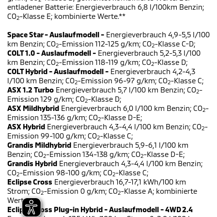
entladener Batterie: Energieverbrauch 6,8 l/100km Benzin;
CO
-Klasse E; kombinierte Werte.**
2
Space Star - Auslaufmodell -
Energieverbrauch 4,9-5,5 l/100
km Benzin; CO
-Emission 112-125 g/km; CO
-Klasse C-D;
2
2
COLT 1.0 - Auslaufmodell -
Energieverbrauch 5,2-5,3 l/100
km Benzin; CO
-Emission 118-119 g/km; CO
-Klasse D;
2
2
COLT Hybrid - Auslaufmodell -
Energieverbrauch 4,2-4,3
l/100 km Benzin; CO
-Emission 96-97 g/km; CO
-Klasse C;
2
2
ASX 1.2 Turbo
Energieverbrauch 5,7 l/100 km Benzin; CO
-
2
Emission 129 g/km; CO
-Klasse D;
2
ASX Mildhybrid
Energieverbrauch 6,0 l/100 km Benzin; CO
-
2
Emission 135-136 g/km; CO
-Klasse D-E;
2
ASX Hybrid
Energieverbrauch 4,3-4,4 l/100 km Benzin; CO
-
2
Emission 99-100 g/km; CO
-Klasse C;
2
Grandis Mildhybrid
Energieverbrauch 5,9-6,1 l/100 km
Benzin; CO
-Emission 134-138 g/km; CO
-Klasse D-E;
2
2
Grandis Hybrid
Energieverbrauch 4,3-4,4 l/100 km Benzin;
CO
-Emission 98-100 g/km; CO
-Klasse C;
2
2
Eclipse Cross
Energieverbrauch 16,7-17,1 kWh/100 km
Strom; CO
-Emission 0 g/km; CO
-Klasse A; kombinierte
2
2
Werte.
Eclipse Cross Plug-in Hybrid - Auslaufmodell - 4WD 2.4