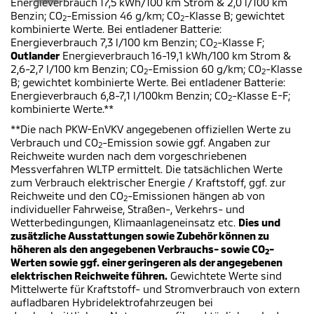
Energieverbrauch 17,5 kWh/100 km Strom & 2,0 l/100 km
Benzin; CO
-Emission 46 g/km; CO
-Klasse B; gewichtet
2
2
kombinierte Werte. Bei entladener Batterie:
Energieverbrauch 7,3 l/100 km Benzin; CO
-Klasse F;
2
Outlander
Energieverbrauch 16-19,1 kWh/100 km Strom &
2,6-2,7 l/100 km Benzin; CO
-Emission 60 g/km; CO
-Klasse
2
2
B; gewichtet kombinierte Werte. Bei entladener Batterie:
Energieverbrauch 6,8-7,1 l/100km Benzin; CO
-Klasse E-F;
2
kombinierte Werte.**
**Die nach PKW-EnVKV angegebenen offiziellen Werte zu
Verbrauch und CO
-Emission sowie ggf. Angaben zur
2
Reichweite wurden nach dem vorgeschriebenen
Messverfahren WLTP ermittelt. Die tatsächlichen Werte
zum Verbrauch elektrischer Energie / Kraftstoff, ggf. zur
Reichweite und den CO
-Emissionen hängen ab von
2
individueller Fahrweise, Straßen-, Verkehrs- und
Wetterbedingungen, Klimaanlageneinsatz etc.
Dies und
zusätzliche Ausstattungen sowie Zubehör können zu
höheren als den angegebenen Verbrauchs- sowie CO
-
2
Werten sowie ggf. einer geringeren als der angegebenen
elektrischen Reichweite führen.
Gewichtete Werte sind
Mittelwerte für Kraftstoff- und Stromverbrauch von extern
aufladbaren Hybridelektrofahrzeugen bei