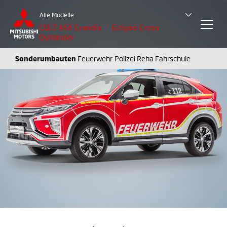
Alle Modelle
COLT
ASX
Grandis
Eclipse Cross
Outlander
Sonderumbauten
Feuerwehr
Polizei
Reha
Fahrschule