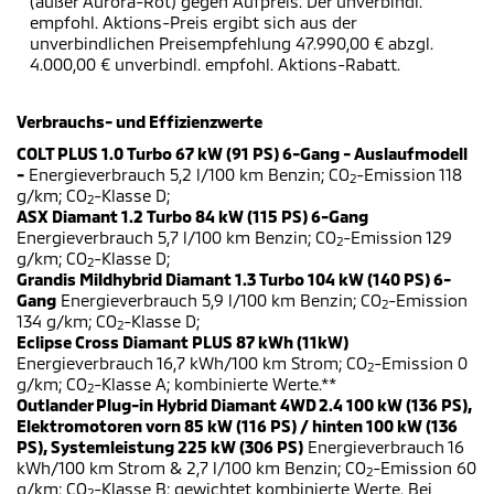
(außer Aurora-Rot) gegen Aufpreis. Der unverbindl.
empfohl. Aktions-Preis ergibt sich aus der
unverbindlichen Preisempfehlung 47.990,00 € abzgl.
4.000,00 € unverbindl. empfohl. Aktions-Rabatt.
Verbrauchs- und Effizienzwerte
COLT PLUS 1.0 Turbo 67 kW (91 PS) 6-Gang - Auslaufmodell
-
Energieverbrauch 5,2 l/100 km Benzin; CO
-Emission 118
2
g/km; CO
-Klasse D;
2
ASX Diamant 1.2 Turbo 84 kW (115 PS) 6-Gang
Energieverbrauch 5,7 l/100 km Benzin; CO
-Emission 129
2
g/km; CO
-Klasse D;
2
Grandis Mildhybrid Diamant 1.3 Turbo 104 kW (140 PS) 6-
Gang
Energieverbrauch 5,9 l/100 km Benzin; CO
-Emission
2
134 g/km; CO
-Klasse D;
2
Eclipse Cross Diamant PLUS 87 kWh (11kW)
Energieverbrauch 16,7 kWh/100 km Strom; CO
-Emission 0
2
g/km; CO
-Klasse A; kombinierte Werte.**
2
Outlander Plug-in Hybrid Diamant 4WD 2.4 100 kW (136 PS),
Elektromotoren vorn 85 kW (116 PS) / hinten 100 kW (136
PS), Systemleistung 225 kW (306 PS)
Energieverbrauch 16
kWh/100 km Strom & 2,7 l/100 km Benzin; CO
-Emission 60
2
g/km; CO
-Klasse B; gewichtet kombinierte Werte. Bei
2