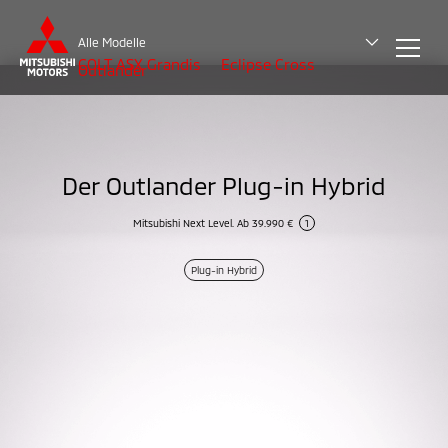
Alle Modelle
COLT
ASX
Grandis
Eclipse Cross
Outlander