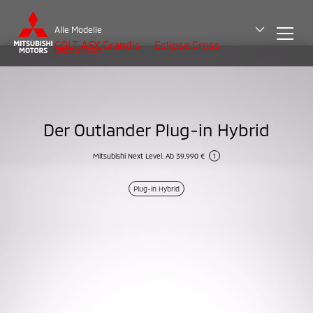
Alle Modelle
COLT
ASX
Grandis
Eclipse Cross
Outlander