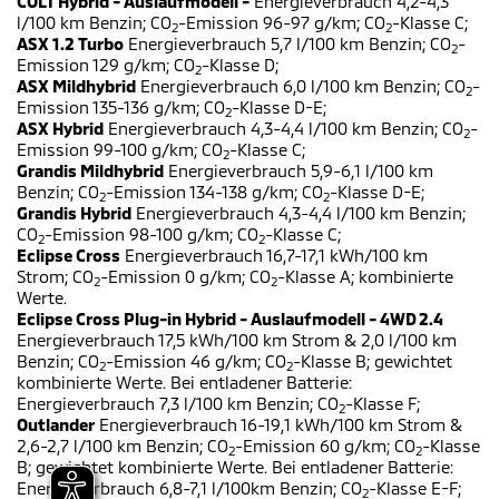
COLT Hybrid - Auslaufmodell -
Energieverbrauch 4,2-4,3
l/100 km Benzin; CO
-Emission 96-97 g/km; CO
-Klasse C;
2
2
ASX 1.2 Turbo
Energieverbrauch 5,7 l/100 km Benzin; CO
-
2
Emission 129 g/km; CO
-Klasse D;
2
ASX Mildhybrid
Energieverbrauch 6,0 l/100 km Benzin; CO
-
2
Emission 135-136 g/km; CO
-Klasse D-E;
2
ASX Hybrid
Energieverbrauch 4,3-4,4 l/100 km Benzin; CO
-
2
Emission 99-100 g/km; CO
-Klasse C;
2
Grandis Mildhybrid
Energieverbrauch 5,9-6,1 l/100 km
Benzin; CO
-Emission 134-138 g/km; CO
-Klasse D-E;
2
2
Grandis Hybrid
Energieverbrauch 4,3-4,4 l/100 km Benzin;
CO
-Emission 98-100 g/km; CO
-Klasse C;
2
2
Eclipse Cross
Energieverbrauch 16,7-17,1 kWh/100 km
Strom; CO
-Emission 0 g/km; CO
-Klasse A; kombinierte
2
2
Werte.
Eclipse Cross Plug-in Hybrid - Auslaufmodell - 4WD 2.4
Energieverbrauch 17,5 kWh/100 km Strom & 2,0 l/100 km
Benzin; CO
-Emission 46 g/km; CO
-Klasse B; gewichtet
2
2
kombinierte Werte. Bei entladener Batterie:
Energieverbrauch 7,3 l/100 km Benzin; CO
-Klasse F;
2
Outlander
Energieverbrauch 16-19,1 kWh/100 km Strom &
2,6-2,7 l/100 km Benzin; CO
-Emission 60 g/km; CO
-Klasse
2
2
B; gewichtet kombinierte Werte. Bei entladener Batterie:
Energieverbrauch 6,8-7,1 l/100km Benzin; CO
-Klasse E-F;
2