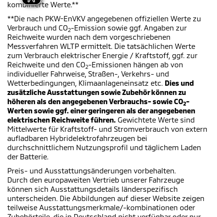
kombinierte Werte.**
**Die nach PKW-EnVKV angegebenen offiziellen Werte zu
Verbrauch und CO
-Emission sowie ggf. Angaben zur
2
Reichweite wurden nach dem vorgeschriebenen
Messverfahren WLTP ermittelt. Die tatsächlichen Werte
zum Verbrauch elektrischer Energie / Kraftstoff, ggf. zur
Reichweite und den CO
-Emissionen hängen ab von
2
individueller Fahrweise, Straßen-, Verkehrs- und
Wetterbedingungen, Klimaanlageneinsatz etc.
Dies und
zusätzliche Ausstattungen sowie Zubehör können zu
höheren als den angegebenen Verbrauchs- sowie CO
-
2
Werten sowie ggf. einer geringeren als der angegebenen
elektrischen Reichweite führen.
Gewichtete Werte sind
Mittelwerte für Kraftstoff- und Stromverbrauch von extern
aufladbaren Hybridelektrofahrzeugen bei
durchschnittlichem Nutzungsprofil und täglichem Laden
der Batterie.
Preis- und Ausstattungsänderungen vorbehalten.
Durch den europaweiten Vertrieb unserer Fahrzeuge
können sich Ausstattungsdetails länderspezifisch
unterscheiden. Die Abbildungen auf dieser Website zeigen
teilweise Ausstattungsmerkmale/-kombinationen oder
Zubehörteile, die in Deutschland nicht verfügbar oder nur