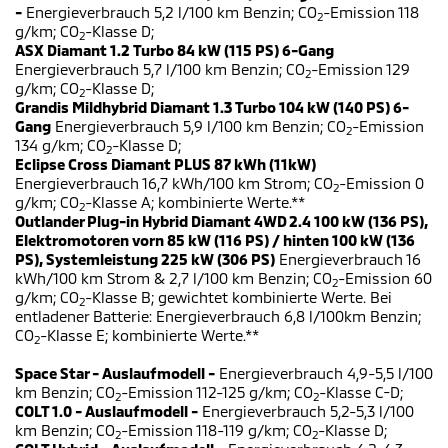
-
Energieverbrauch 5,2 l/100 km Benzin; CO
-Emission 118
2
g/km; CO
-Klasse D;
2
ASX Diamant 1.2 Turbo 84 kW (115 PS) 6-Gang
Energieverbrauch 5,7 l/100 km Benzin; CO
-Emission 129
2
g/km; CO
-Klasse D;
2
Grandis Mildhybrid Diamant 1.3 Turbo 104 kW (140 PS) 6-
Gang
Energieverbrauch 5,9 l/100 km Benzin; CO
-Emission
2
134 g/km; CO
-Klasse D;
2
Eclipse Cross Diamant PLUS 87 kWh (11kW)
Energieverbrauch 16,7 kWh/100 km Strom; CO
-Emission 0
2
g/km; CO
-Klasse A; kombinierte Werte.**
2
Outlander Plug-in Hybrid Diamant 4WD 2.4 100 kW (136 PS),
Elektromotoren vorn 85 kW (116 PS) / hinten 100 kW (136
PS), Systemleistung 225 kW (306 PS)
Energieverbrauch 16
kWh/100 km Strom & 2,7 l/100 km Benzin; CO
-Emission 60
2
g/km; CO
-Klasse B; gewichtet kombinierte Werte. Bei
2
entladener Batterie: Energieverbrauch 6,8 l/100km Benzin;
CO
-Klasse E; kombinierte Werte.**
2
Space Star - Auslaufmodell -
Energieverbrauch 4,9-5,5 l/100
km Benzin; CO
-Emission 112-125 g/km; CO
-Klasse C-D;
2
2
COLT 1.0 - Auslaufmodell -
Energieverbrauch 5,2-5,3 l/100
km Benzin; CO
-Emission 118-119 g/km; CO
-Klasse D;
2
2