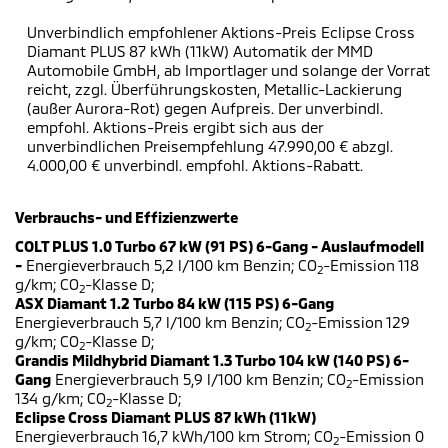
Unverbindlich empfohlener Aktions-Preis Eclipse Cross
Diamant PLUS 87 kWh (11kW) Automatik der MMD
Automobile GmbH, ab Importlager und solange der Vorrat
reicht, zzgl. Überführungskosten, Metallic-Lackierung
(außer Aurora-Rot) gegen Aufpreis. Der unverbindl.
empfohl. Aktions-Preis ergibt sich aus der
unverbindlichen Preisempfehlung 47.990,00 € abzgl.
4.000,00 € unverbindl. empfohl. Aktions-Rabatt.
Verbrauchs- und Effizienzwerte
COLT PLUS 1.0 Turbo 67 kW (91 PS) 6-Gang - Auslaufmodell
-
Energieverbrauch 5,2 l/100 km Benzin; CO
-Emission 118
2
g/km; CO
-Klasse D;
2
ASX Diamant 1.2 Turbo 84 kW (115 PS) 6-Gang
Energieverbrauch 5,7 l/100 km Benzin; CO
-Emission 129
2
g/km; CO
-Klasse D;
2
Grandis Mildhybrid Diamant 1.3 Turbo 104 kW (140 PS) 6-
Gang
Energieverbrauch 5,9 l/100 km Benzin; CO
-Emission
2
134 g/km; CO
-Klasse D;
2
Eclipse Cross Diamant PLUS 87 kWh (11kW)
Energieverbrauch 16,7 kWh/100 km Strom; CO
-Emission 0
2