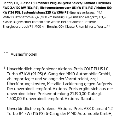
Benzin; CO
-Klasse E;
Outlander Plug-in Hybrid Select/Diamant TOP/Black
2
4WD 2.4 100 kW (136 PS), Elektromotoren vorn 85 kW (116 PS) / hinten 100
kW (136 PS), Systemleistung 225 kW (306 PS)
Energieverbrauch 19,1
kWh/100 km Strom & 2,6 l/100 km Benzin; CO
-Emission 60 g/km; CO
-
2
2
Klasse B; gewichtet kombinierte Werte. Bei entladener Batterie:
Energieverbrauch 7,1 l/100 km Benzin; CO
-Klasse F; kombinierte Werte.**
2
***
Auslaufmodell
1
Unverbindlich empfohlener Aktions-Preis COLT PLUS 1.0
Turbo 67 kW (91 PS) 6-Gang der MMD Automobile GmbH,
ab Importlager und solange der Vorrat reicht, zzgl.
Überführungskosten, Metallic-Lackierung gegen Aufpreis.
Der unverbindl. empfohl. Aktions-Preis ergibt sich aus der
unverbindlichen Preisempfehlung 21.190,00 € abzgl.
1.500,00 € unverbindl. empfohl. Aktions-Rabatt.
Unverbindlich empfohlener Aktions-Preis ASX Diamant 1.2
Turbo 84 kW (115 PS) 6-Gang der MMD Automobile GmbH,