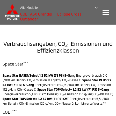
Alle Modelle
COLT
ASX
Grandis
Eclipse Cross
Outlander
Verbrauchsangaben, CO
-Emissionen und
2
Effizienzklassen
***
Space Star
Space Star BASIS/Select 1.2 52 kW (71 PS) 5-Gang
Energieverbrauch 5,0
l/100 km Benzin; CO
-Emission 113 g/km; CO
-Klasse C;
Space Star PLUS 1.2
2
2
52 kW (71 PS) 5-Gang
Energieverbrauch 4,9 l/100 km Benzin; CO
-Emission
2
112 g/km; CO
-Klasse C;
Space Star TOP/Select+ 1.2 52 kW (71 PS) 5-Gang
2
Energieverbrauch 5,1 l/100 km Benzin; CO
-Emission 116 g/km; CO
-Klasse D;
2
2
Space Star TOP/Select+ 1.2 52 kW (71 PS) CVT
Energieverbrauch 5,5 l/100
km Benzin; CO
-Emission 125 g/km; CO
-Klasse D; kombinierte Werte.**
2
2
***
COLT