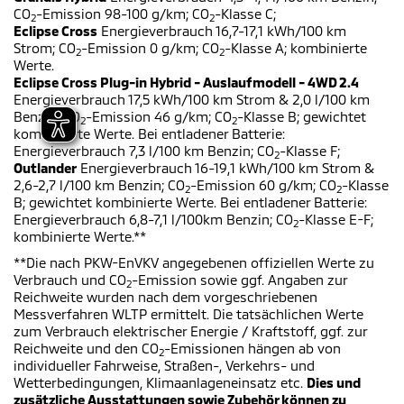
CO
-Emission 98-100 g/km; CO
-Klasse C;
2
2
Eclipse Cross
Energieverbrauch 16,7-17,1 kWh/100 km
Strom; CO
-Emission 0 g/km; CO
-Klasse A; kombinierte
2
2
Werte.
Eclipse Cross Plug-in Hybrid - Auslaufmodell - 4WD 2.4
Energieverbrauch 17,5 kWh/100 km Strom & 2,0 l/100 km
Benzin; CO
-Emission 46 g/km; CO
-Klasse B; gewichtet
2
2
kombinierte Werte. Bei entladener Batterie:
Energieverbrauch 7,3 l/100 km Benzin; CO
-Klasse F;
2
Outlander
Energieverbrauch 16-19,1 kWh/100 km Strom &
2,6-2,7 l/100 km Benzin; CO
-Emission 60 g/km; CO
-Klasse
2
2
B; gewichtet kombinierte Werte. Bei entladener Batterie:
Energieverbrauch 6,8-7,1 l/100km Benzin; CO
-Klasse E-F;
2
kombinierte Werte.**
**Die nach PKW-EnVKV angegebenen offiziellen Werte zu
Verbrauch und CO
-Emission sowie ggf. Angaben zur
2
Reichweite wurden nach dem vorgeschriebenen
Messverfahren WLTP ermittelt. Die tatsächlichen Werte
zum Verbrauch elektrischer Energie / Kraftstoff, ggf. zur
Reichweite und den CO
-Emissionen hängen ab von
2
individueller Fahrweise, Straßen-, Verkehrs- und
Wetterbedingungen, Klimaanlageneinsatz etc.
Dies und
zusätzliche Ausstattungen sowie Zubehör können zu