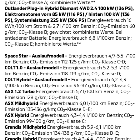
g/km; CO
-Klasse A; kombinierte Werte.**
2
Outlander Plug-in Hybrid Diamant 4WD 2.4 100 kW (136 PS),
Elektromotoren vorn 85 kW (116 PS) / hinten 100 kW (136
PS), Systemleistung 225 kW (306 PS)
Energieverbrauch 16
kWh/100 km Strom & 2,7 l/100 km Benzin; CO
-Emission 60
2
g/km; CO
-Klasse B; gewichtet kombinierte Werte. Bei
2
entladener Batterie: Energieverbrauch 6,8 l/100km Benzin;
CO
-Klasse E; kombinierte Werte.**
2
Space Star - Auslaufmodell -
Energieverbrauch 4,9-5,5 l/100
km Benzin; CO
-Emission 112-125 g/km; CO
-Klasse C-D;
2
2
COLT 1.0 - Auslaufmodell -
Energieverbrauch 5,2-5,3 l/100
km Benzin; CO
-Emission 118-119 g/km; CO
-Klasse D;
2
2
COLT Hybrid - Auslaufmodell -
Energieverbrauch 4,2-4,3
l/100 km Benzin; CO
-Emission 96-97 g/km; CO
-Klasse C;
2
2
ASX 1.2 Turbo
Energieverbrauch 5,7 l/100 km Benzin; CO
-
2
Emission 129 g/km; CO
-Klasse D;
2
ASX Mildhybrid
Energieverbrauch 6,0 l/100 km Benzin; CO
-
2
Emission 135-136 g/km; CO
-Klasse D-E;
2
ASX Hybrid
Energieverbrauch 4,3-4,4 l/100 km Benzin; CO
-
2
Emission 99-100 g/km; CO
-Klasse C;
2
Grandis Mildhybrid
Energieverbrauch 5,9-6,1 l/100 km
Benzin; CO
-Emission 134-138 g/km; CO
-Klasse D-E;
2
2
Grandis Hybrid
Energieverbrauch 4,3-4,4 l/100 km Benzin;