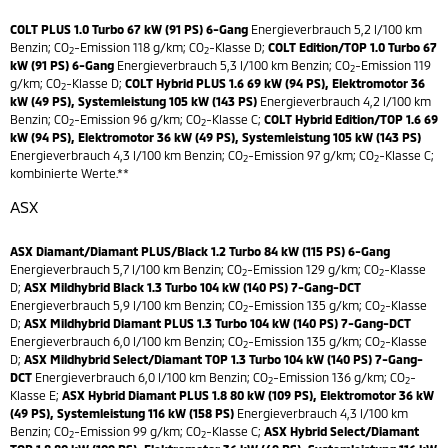
COLT PLUS 1.0 Turbo 67 kW (91 PS) 6-Gang
Energieverbrauch 5,2 l/100 km
Benzin; CO
-Emission 118 g/km; CO
-Klasse D;
COLT Edition/TOP 1.0 Turbo 67
2
2
kW (91 PS) 6-Gang
Energieverbrauch 5,3 l/100 km Benzin; CO
-Emission 119
2
g/km; CO
-Klasse D;
COLT Hybrid PLUS 1.6 69 kW (94 PS), Elektromotor 36
2
kW (49 PS), Systemleistung 105 kW (143 PS)
Energieverbrauch 4,2 l/100 km
Benzin; CO
-Emission 96 g/km; CO
-Klasse C;
COLT Hybrid Edition/TOP 1.6 69
2
2
kW (94 PS), Elektromotor 36 kW (49 PS), Systemleistung 105 kW (143 PS)
Energieverbrauch 4,3 l/100 km Benzin; CO
-Emission 97 g/km; CO
-Klasse C;
2
2
kombinierte Werte.**
ASX
ASX Diamant/Diamant PLUS/Black 1.2 Turbo 84 kW (115 PS) 6-Gang
Energieverbrauch 5,7 l/100 km Benzin; CO
-Emission 129 g/km; CO
-Klasse
2
2
D;
ASX Mildhybrid Black 1.3 Turbo 104 kW (140 PS) 7-Gang-DCT
Energieverbrauch 5,9 l/100 km Benzin; CO
-Emission 135 g/km; CO
-Klasse
2
2
D;
ASX Mildhybrid Diamant PLUS 1.3 Turbo 104 kW (140 PS) 7-Gang-DCT
Energieverbrauch 6,0 l/100 km Benzin; CO
-Emission 135 g/km; CO
-Klasse
2
2
D;
ASX Mildhybrid Select/Diamant TOP 1.3 Turbo 104 kW (140 PS) 7-Gang-
DCT
Energieverbrauch 6,0 l/100 km Benzin; CO
-Emission 136 g/km; CO
-
2
2
Klasse E;
ASX Hybrid Diamant PLUS 1.8 80 kW (109 PS), Elektromotor 36 kW
(49 PS), Systemleistung 116 kW (158 PS)
Energieverbrauch 4,3 l/100 km
Benzin; CO
-Emission 99 g/km; CO
-Klasse C;
ASX Hybrid Select/Diamant
2
2